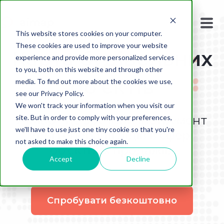
This website stores cookies on your computer.
These cookies are used to improve your website
Карта будівельних
experience and provide more personalized services
to you, both on this website and through other
об’єктів
media. To find out more about the cookies we use,
see our Privacy Policy.
We won't track your information when you visit our
site. But in order to comply with your preferences,
AIMap - це зручний інструмент
we'll have to use just one tiny cookie so that you're
для генерації лідів в сфері
not asked to make this choice again.
об’єктних продажів.
Accept
Decline
Спробувати безкоштовно